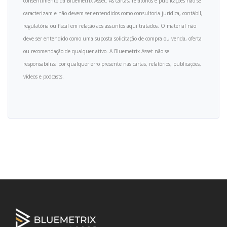
consentimento da Bluemetrix Asset. As cartas, relatórios e publicações não se
caracterizam e não devem ser entendidos como consultoria jurídica, contábil,
regulatória ou fiscal em relação aos assuntos aqui tratados. O material não
deve ser entendido como uma suposta solicitação de compra ou venda, oferta
ou recomendação de qualquer ativo. A Bluemetrix Asset não se
responsabiliza por qualquer erro presente nas cartas, relatórios, publicações,
vídeos e podcasts.