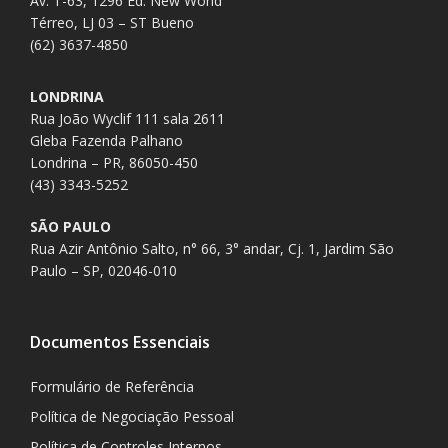
Av. T-63, 1296 Ed. New World
Térreo, LJ 03 – ST Bueno
(62) 3637-4850
LONDRINA
Rua João Wyclif 111 sala 2611
Gleba Fazenda Palhano
Londrina – PR, 86050-450
(43) 3343-5252
SÃO PAULO
Rua Azir Antônio Salto, n° 66, 3° andar, Cj. 1, Jardim São
Paulo – SP, 02046-010
Documentos Essenciais
Formulário de Referência
Política de Negociação Pessoal
Política de Controles Internos