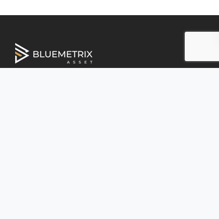
BLUEMETRIX GESTÃO DE ATIVOS S/A.
CNPJ: 09.722.735/0001-01
BRASÍLIA
SBS Quadra 2 Bloco J – Ed. Carlton Tower – Sala 101A –
Asa Sul
(61) 3033-5531
GOIÂNIA
Av. T-63, 1296 Ed. New World
Térreo, LJ 03 – ST Bueno
(62) 3637-4850