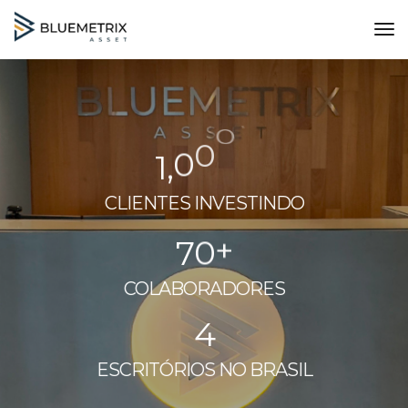
Tog
Nav
1
,
0
0
0
+
CLIENTES INVESTINDO
7
0
+
COLABORADORES
4
ESCRITÓRIOS NO BRASIL