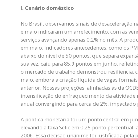
I. Cenário doméstico
No Brasil, observamos sinais de desaceleração n
e maio indicaram um arrefecimento, com as vend
serviços avançando apenas 0,2% no mês. A prod
em maio. Indicadores antecedentes, como os PMI
abaixo do nível de 50 pontos, que separa expans
sua vez, caiu para 85,9 pontos em junho, refletin
o mercado de trabalho demonstrou resiliência,
maio, embora a criação líquida de vagas forma
anterior. Nossas projeções, alinhadas às da O
intensificação do enfraquecimento da atividade
anual convergindo para cerca de 2%, impactado p
A política monetária foi um ponto central em ju
elevando a taxa Selic em 0,25 ponto percentual,
2006. Essa decisão unânime foi justificada pela p