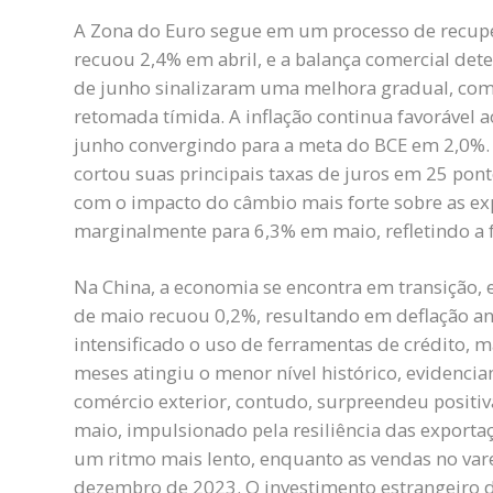
A Zona do Euro segue em um processo de recuper
recuou 2,4% em abril, e a balança comercial dete
de junho sinalizaram uma melhora gradual, com
retomada tímida. A inflação continua favorável 
junho convergindo para a meta do BCE em 2,0%. 
cortou suas principais taxas de juros em 25 po
com o impacto do câmbio mais forte sobre as ex
marginalmente para 6,3% em maio, refletindo a fr
Na China, a economia se encontra em transição, e
de maio recuou 0,2%, resultando em deflação anu
intensificado o uso de ferramentas de crédito, 
meses atingiu o menor nível histórico, evidencia
comércio exterior, contudo, surpreendeu positi
maio, impulsionado pela resiliência das exporta
um ritmo mais lento, enquanto as vendas no var
dezembro de 2023. O investimento estrangeiro di