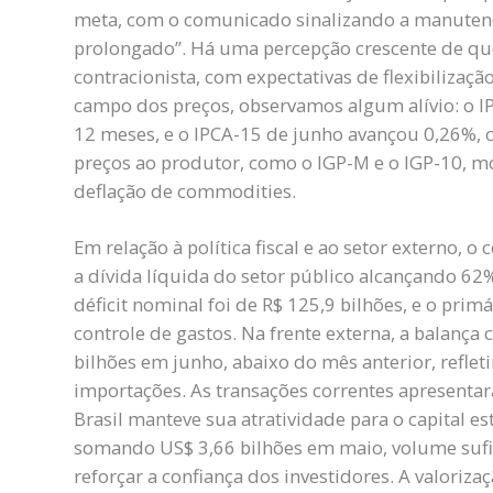
meta, com o comunicado sinalizando a manutençã
prolongado”. Há uma percepção crescente de que 
contracionista, com expectativas de flexibilizaçã
campo dos preços, observamos algum alívio: o
12 meses, e o IPCA-15 de junho avançou 0,26%, 
preços ao produtor, como o IGP-M e o IGP-10, m
deflação de commodities.
Em relação à política fiscal e ao setor externo, 
a dívida líquida do setor público alcançando 62
déficit nominal foi de R$ 125,9 bilhões, e o prim
controle de gastos. Na frente externa, a balança
bilhões em junho, abaixo do mês anterior, refle
importações. As transações correntes apresentar
Brasil manteve sua atratividade para o capital e
somando US$ 3,66 bilhões em maio, volume sufici
reforçar a confiança dos investidores. A valoriza