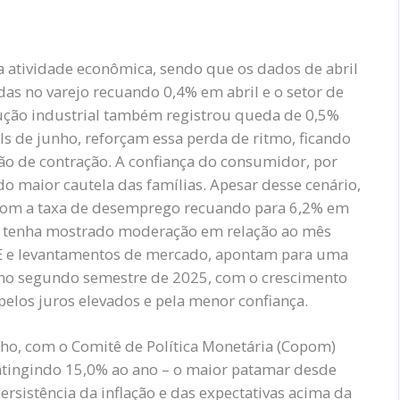
a atividade econômica, sendo que os dados de abril
as no varejo recuando 0,4% em abril e o setor de
ução industrial também registrou queda de 0,5%
s de junho, reforçam essa perda de ritmo, ficando
ão de contração. A confiança do consumidor, por
do maior cautela das famílias. Apesar desse cenário,
 com a taxa de desemprego recuando para 6,2% em
is tenha mostrado moderação em relação ao mês
CDE e levantamentos de mercado, apontam para uma
 no segundo semestre de 2025, com o crescimento
elos juros elevados e pela menor confiança.
nho, com o Comitê de Política Monetária (Copom)
 atingindo 15,0% ao ano – o maior patamar desde
ersistência da inflação e das expectativas acima da