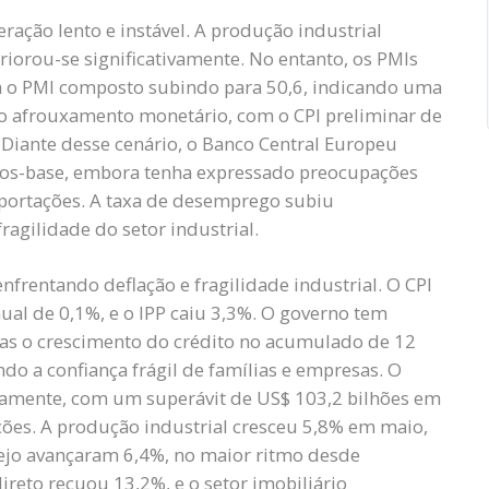
ação lento e instável. A produção industrial
riorou-se significativamente. No entanto, os PMIs
 o PMI composto subindo para 50,6, indicando uma
ao afrouxamento monetário, com o CPI preliminar de
Diante desse cenário, o Banco Central Europeu
ntos-base, embora tenha expressado preocupações
portações. A taxa de desemprego subiu
agilidade do setor industrial.
nfrentando deflação e fragilidade industrial. O CPI
al de 0,1%, e o IPP caiu 3,3%. O governo tem
mas o crescimento do crédito no acumulado de 12
ndo a confiança frágil de famílias e empresas. O
vamente, com um superávit de US$ 103,2 bilhões em
ções. A produção industrial cresceu 5,8% em maio,
ejo avançaram 6,4%, no maior ritmo desde
reto recuou 13,2%, e o setor imobiliário