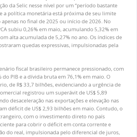
o da Selic nesse nível por um “período bastante
a política monetária está próxima de seu limite
o apenas no final de 2025 ou início de 2026. No
 IPCA subiu 0,26% em maio, acumulando 5,32% em
com alta acumulada de 5,27% no ano. Os índices de
ostraram quedas expressivas, impulsionadas pela
o cenário fiscal brasileiro permanece pressionado, com
% do PIB e a dívida bruta em 76,1% em maio. O
ário, de R$ 33,7 bilhões, evidenciando a urgência de
 comercial registrou um superávit de US$ 5,89
tindo desaceleração nas exportações e elevação nas
am déficit de US$ 2,93 bilhões em maio. Contudo, o
strangeiro, com o investimento direto no país
ente para cobrir o déficit em conta corrente e
ção do real, impulsionada pelo diferencial de juros,